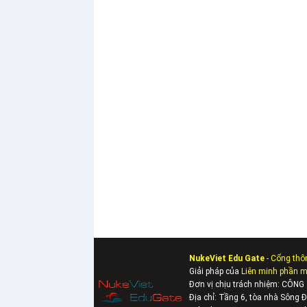
NukeViet Edu Gate
- Cổng thô
Giải pháp của
Liên minh phần 
Đơn vị chịu trách nhiệm: CÔ
Địa chỉ:
Tầng 6, tòa nhà Sông 