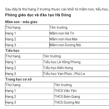
Sau đây là thứ hạng 3 trường thuộc các khối từ mầm non, tiểu học
Phòng giáo dục và đào tạo Hà Đông
Mầm non - mẫu giáo
Thứ hạng
Tên trường
Hạng 1
Mầm non Hà Trì
Hạng 2
Mầm non Hoa Mai
Hạng 3
Mầm non Dương Nội
Tiểu học
Thứ hạng
Tên trường
Hạng 1
Tiểu học Lê Hồng Phong
Hạng 2
Tiểu học Kiến Hưng
Hạng 3
Tiểu học Vạn Phúc , Phú La
Trung học cơ sở
Thứ hạng
Tên trường
Hạng 1
THCS Văn Yên
Hạng 2
THCS Biên Giang
Hạng 3
THCS Dương Nội