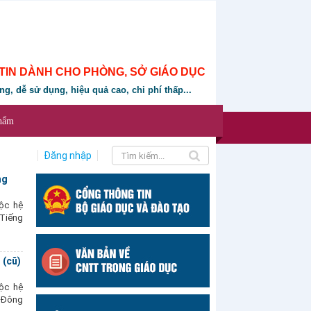
TIN DÀNH CHO PHÒNG, SỞ GIÁO DỤC
ung, dễ sử dụng, hiệu quả cao, chi phí thấp...
phẩm
Đăng nhập
ng
ộc hệ
 Tiếng
 (cũ)
ộc hệ
à Đông