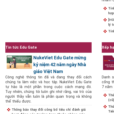
nhàm c
Tín
hợp
[HO
lý 
Tín
Tin tức Edu Gate
Xếp hạ
NukeViet Edu Gate mừng
kỷ niệm 42 năm ngày Nhà
giáo Việt Nam
Công nghệ thông tin đã và đang thay đổi cách
Danh s
chúng ta làm việc và học tập. NukeViet Edu Gate
cổng t
tự hào là một phần trong cuộc cách mạng đó.
7 năm 
Tuy nhiên, chúng tôi luôn ghi nhớ rằng, vai trò của
Thứ
người thầy vẫn luôn là phần quan trọng và không
(cũ
thể thiếu được.
Thứ
Thông báo thay đổi công bố tiêu chí đánh giá
Tiế