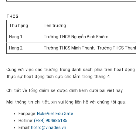
THCS
Thứ hạng
Tên trường
Hạng 1
Trường THCS Nguyễn Bỉnh Khiêm
Hạng 2
Trường THCS Minh Thạnh, Trường THCS Than
Cùng với việc các trường trong danh sách phía trên hoạt động 
thực sự hoạt động tích cực cho lắm trong tháng 4.
Chi tiết về tổng điểm sẽ được đính kèm dưới bài viết này.
Mọi thông tin chi tiết, xin vui lòng liên hệ với chúng tôi qua:
Fanpage:
NukeViet Edu Gate
Hotline:
(+84)
904885185
Email:
hotro@vinades.vn