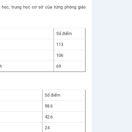
 học, trung học cơ sở của từng phòng giáo
Số điểm
113
106
h
69
Số điểm
98.6
42.6
24