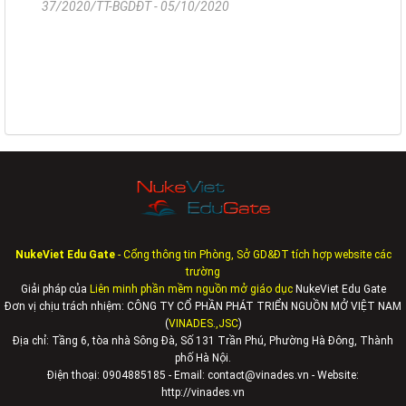
37/2020/TT-BGDĐT - 05/10/2020
NukeViet Edu Gate
- Cổng thông tin Phòng, Sở GD&ĐT tích hợp website các
trường
Giải pháp của
Liên minh phần mềm nguồn mở giáo dục
NukeViet Edu Gate
Đơn vị chịu trách nhiệm: CÔNG TY CỔ PHẦN PHÁT TRIỂN NGUỒN MỞ VIỆT NAM
(
VINADES.,JSC
)
Địa chỉ:
Tầng 6, tòa nhà Sông Đà, Số 131 Trần Phú, Phường Hà Đông, Thành
phố Hà Nội.
Điện thoại: 0904885185 - Email: contact@vinades.vn - Website:
http://vinades.vn