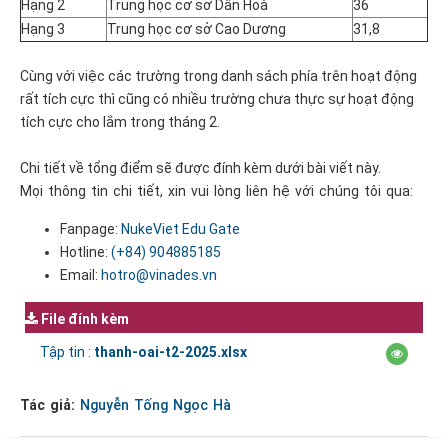
Hạng 2
Trung học cơ sở Dân Hoà
36
Hạng 3
Trung học cơ sở Cao Dương
31,8
Cùng với việc các trường trong danh sách phía trên hoạt động
rất tích cực thì cũng có nhiều trường chưa thực sự hoạt động
tích cực cho lắm trong tháng 2.
Chi tiết về tổng điểm sẽ được đính kèm dưới bài viết này.
Mọi thông tin chi tiết, xin vui lòng liên hệ với chúng tôi qua:
Fanpage:
NukeViet Edu Gate
Hotline:
(+84)
904885185
Email:
hotro@vinades.vn
File đính kèm
Tập tin :
thanh-oai-t2-2025.xlsx
Tác giả:
Nguyễn Tống Ngọc Hà