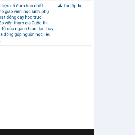
 liệu số đảm bảo chất
Tải tập tin
ho giáo viên, học sinh, phụ
hoạt động dạy học trực
áo viên tham gia Cuộc thi
n tử của ngành Giáo dục; huy
ia đóng góp nguồn học liệu
.