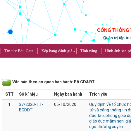
CỔNG THÔNG 
Quản trị tập tr
Tin tức Edu Gate
Xếp hạng đánh giá
Tính năng
Hình ảnh sản 
▼
Văn bản theo cơ quan ban hành: Bộ GD&ĐT
STT
Số kí hiệu
Ngày ban hành
Trích yếu
1
37/2020/TT-
05/10/2020
Quy định về tổ chức h
BGDĐT
tử và cổng thông tin đ
đào tạo, phòng giáo d
giáo dục mầm non, giá
dục thường xuyên