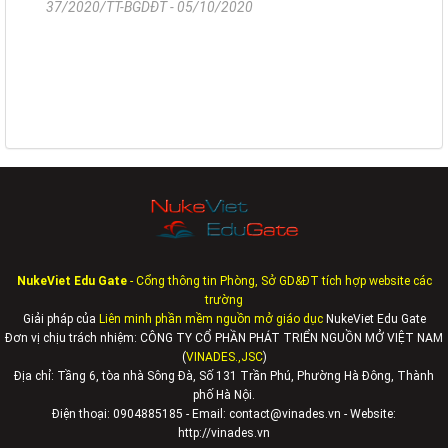
37/2020/TT-BGDĐT - 05/10/2020
NukeViet Edu Gate
- Cổng thông tin Phòng, Sở GD&ĐT tích hợp website các
trường
Giải pháp của
Liên minh phần mềm nguồn mở giáo dục
NukeViet Edu Gate
Đơn vị chịu trách nhiệm: CÔNG TY CỔ PHẦN PHÁT TRIỂN NGUỒN MỞ VIỆT NAM
(
VINADES.,JSC
)
Địa chỉ:
Tầng 6, tòa nhà Sông Đà, Số 131 Trần Phú, Phường Hà Đông, Thành
phố Hà Nội.
Điện thoại: 0904885185 - Email: contact@vinades.vn - Website:
http://vinades.vn