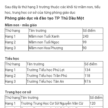
Sau đây là thứ hạng 3 trường thuộc các khối từ mầm non, tiểu
học, trung học cơ sở của từng phòng giáo dục
Phòng giáo dục và đào tạo TP Thủ Dầu Một
Mầm non - mẫu giáo
Thứ hạng
Tên trường
Số điểm
Hạng 1
Mầm non Tuổi Xanh
243
Hạng 2
Mầm non Tuổi Ngọc
99
Hạng 3
Mầm non Hoa Phượng
90
Tiểu học
Thứ hạng
Tên trường
Số điểm
Hạng 1
Trường Tiểu học Phú Lợi
134
Hạng 2
Trường Tiểu học Trần Phú
118
Hạng 3
Trường Tiểu học Tân An
97.6
Trung học cơ sở
Thứ hạng
Tên trường
Số điểm
Hạng 1
Trường Trung Học Cơ Sở Nguyễn Văn Cừ
120