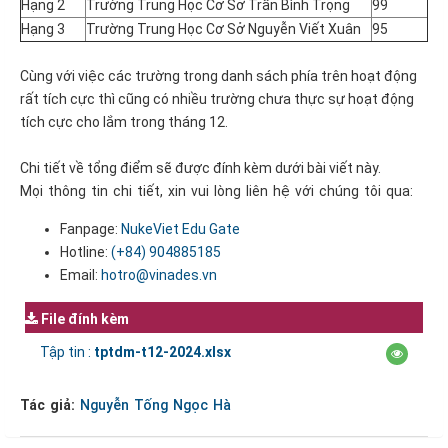
Hạng 2
Trường Trung Học Cơ Sở Trần Bình Trọng
99
Hạng 3
Trường Trung Học Cơ Sở Nguyễn Viết Xuân
95
Cùng với việc các trường trong danh sách phía trên hoạt động
rất tích cực thì cũng có nhiều trường chưa thực sự hoạt động
tích cực cho lắm trong tháng 12.
Chi tiết về tổng điểm sẽ được đính kèm dưới bài viết này.
Mọi thông tin chi tiết, xin vui lòng liên hệ với chúng tôi qua:
Fanpage:
NukeViet Edu Gate
Hotline:
(+84)
904885185
Email:
hotro@vinades.vn
File đính kèm
Tập tin :
tptdm-t12-2024.xlsx
Tác giả:
Nguyễn Tống Ngọc Hà