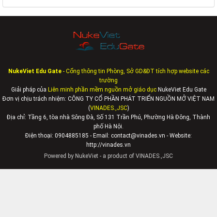
NukeViet Edu Gate
- Cổng thông tin Phòng, Sở GD&ĐT tích hợp website các
trường
Giải pháp của
Liên minh phần mềm nguồn mở giáo dục
NukeViet Edu Gate
Đơn vị chịu trách nhiệm: CÔNG TY CỔ PHẦN PHÁT TRIỂN NGUỒN MỞ VIỆT NAM
(
VINADES.,JSC
)
Địa chỉ:
Tầng 6, tòa nhà Sông Đà, Số 131 Trần Phú, Phường Hà Đông, Thành
phố Hà Nội.
Điện thoại: 0904885185 - Email: contact@vinades.vn - Website:
http://vinades.vn
Powered by
NukeViet
- a product of
VINADES.,JSC