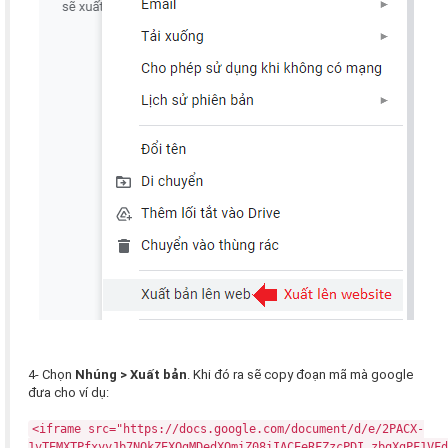
4- Chọn
Nhúng > Xuất bản
. Khi đó ra sẽ copy đoạn mã mà google
đưa cho ví dụ:
<iframe src="https://docs.google.com/document/d/e/2PACX-
1vTEMXTPfxyyJb7NOkZEXQgMDedXOmiZ08iIACEeRFZzcPDI_zbqXgPF1VFd