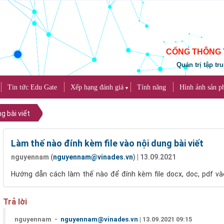
CỔNG THÔNG 
Quản trị tập tr
Tin tức Edu Gate
Xếp hạng đánh giá
Tính năng
Hình ảnh sản 
▼
g bài viết
Làm thế nào đính kèm file vào nội dung bài viết
nguyennam (
nguyennam@vinades.vn
) | 13.09.2021
Hướng dẫn cách làm thế nào để đính kèm file docx, doc, pdf và
Trả lời
nguyennam -
nguyennam@vinades.vn
| 13.09.2021 09:15