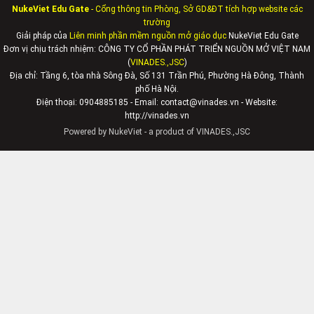
NukeViet Edu Gate
- Cổng thông tin Phòng, Sở GD&ĐT tích hợp website các
trường
Giải pháp của
Liên minh phần mềm nguồn mở giáo dục
NukeViet Edu Gate
Đơn vị chịu trách nhiệm: CÔNG TY CỔ PHẦN PHÁT TRIỂN NGUỒN MỞ VIỆT NAM
(
VINADES.,JSC
)
Địa chỉ:
Tầng 6, tòa nhà Sông Đà, Số 131 Trần Phú, Phường Hà Đông, Thành
phố Hà Nội.
Điện thoại: 0904885185 - Email: contact@vinades.vn - Website:
http://vinades.vn
Powered by
NukeViet
- a product of
VINADES.,JSC