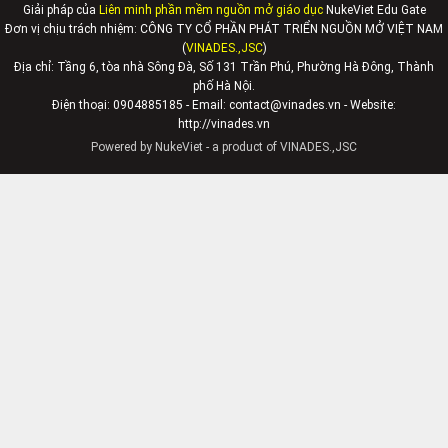
Giải pháp của
Liên minh phần mềm nguồn mở giáo dục
NukeViet Edu Gate
Đơn vị chịu trách nhiệm: CÔNG TY CỔ PHẦN PHÁT TRIỂN NGUỒN MỞ VIỆT NAM
(
VINADES.,JSC
)
Địa chỉ:
Tầng 6, tòa nhà Sông Đà, Số 131 Trần Phú, Phường Hà Đông, Thành
phố Hà Nội.
Điện thoại: 0904885185 - Email: contact@vinades.vn - Website:
http://vinades.vn
Powered by
NukeViet
- a product of
VINADES.,JSC