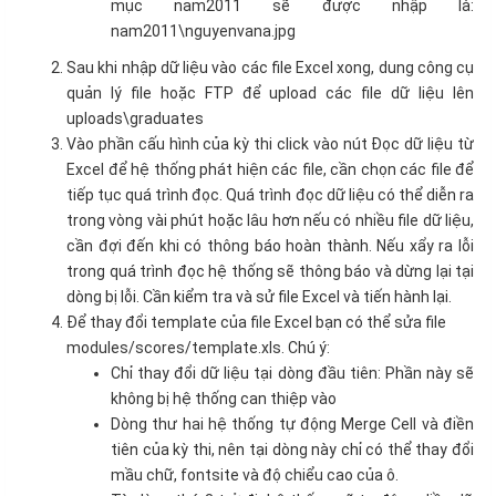
mục nam2011 sẽ được nhập là:
nam2011\nguyenvana.jpg
Sau khi nhập dữ liệu vào các file Excel xong, dung công cụ
quản lý file hoặc FTP để upload các file dữ liệu lên
uploads\graduates
Vào phần cấu hình của kỳ thi click vào nút Đọc dữ liệu từ
Excel để hệ thống phát hiện các file, cần chọn các file để
tiếp tục quá trình đọc. Quá trình đọc dữ liệu có thể diễn ra
trong vòng vài phút hoặc lâu hơn nếu có nhiều file dữ liệu,
cần đợi đến khi có thông báo hoàn thành. Nếu xẩy ra lỗi
trong quá trình đọc hệ thống sẽ thông báo và dừng lại tại
dòng bị lỗi. Cần kiểm tra và sử file Excel và tiến hành lại.
Để thay đổi template của file Excel bạn có thể sửa file
modules/scores/template.xls. Chú ý:
Chỉ thay đổi dữ liệu tại dòng đầu tiên: Phần này sẽ
không bị hệ thống can thiệp vào
​​​Dòng thư hai hệ thống tự động Merge Cell và điền
tiên của kỳ thi, nên tại dòng này chỉ có thể thay đổi
mầu chữ, fontsite và độ chiểu cao của ô.