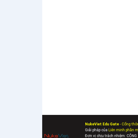
NukeViet Edu Gate
- Cổng thô
Giải pháp của
Liên minh phần 
Đơn vị chịu trách nhiệm: CÔ