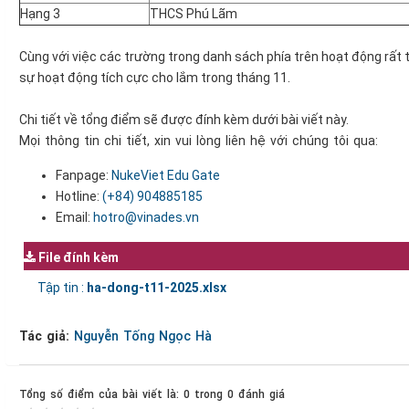
Hạng 3
THCS Phú Lãm
Cùng với việc các trường trong danh sách phía trên hoạt động rất 
sự hoạt động tích cực cho lắm trong tháng 11.
Chi tiết về tổng điểm sẽ được đính kèm dưới bài viết này.
Mọi thông tin chi tiết, xin vui lòng liên hệ với chúng tôi qua:
Fanpage:
NukeViet Edu Gate
Hotline:
(+84)
904885185
Email:
hotro@vinades.vn
File đính kèm
Tập tin :
ha-dong-t11-2025.xlsx
Tác giả:
Nguyễn Tống Ngọc Hà
Tổng số điểm của bài viết là: 0 trong 0 đánh giá