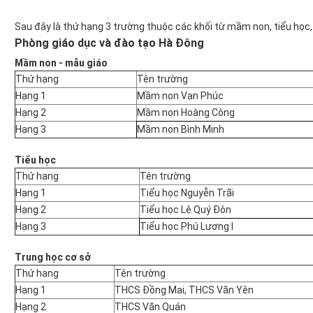
Sau đây là thứ hạng 3 trường thuộc các khối từ mầm non, tiểu học
Phòng giáo dục và đào tạo Hà Đông
Mầm non - mẫu giáo
Thứ hạng
Tên trường
Hạng 1
Mầm non Vạn Phúc
Hạng 2
Mầm non Hoàng Công
Hạng 3
Mầm non Bình Minh
Tiểu học
Thứ hạng
Tên trường
Hạng 1
Tiểu học Nguyễn Trãi
Hạng 2
Tiểu học Lê Quý Đôn
Hạng 3
Tiểu học Phú Lương I
Trung học cơ sở
Thứ hạng
Tên trường
Hạng 1
THCS Đồng Mai, THCS Văn Yên
Hạng 2
THCS Văn Quán