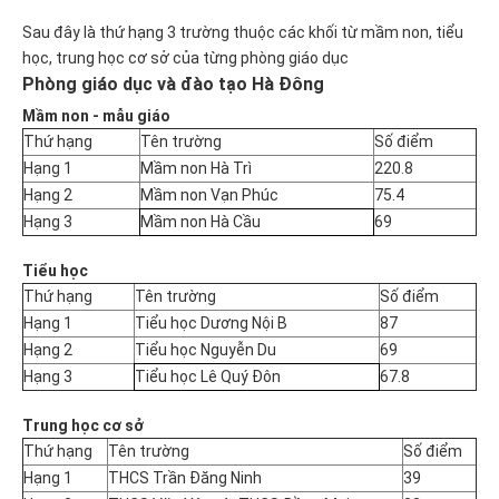
Sau đây là thứ hạng 3 trường thuộc các khối từ mầm non, tiểu
học, trung học cơ sở của từng phòng giáo dục
Phòng giáo dục và đào tạo Hà Đông
Mầm non - mẫu giáo
Thứ hạng
Tên trường
Số điểm
Hạng 1
Mầm non Hà Trì
220.8
Hạng 2
Mầm non Vạn Phúc
75.4
Hạng 3
Mầm non Hà Cầu
69
Tiểu học
Thứ hạng
Tên trường
Số điểm
Hạng 1
Tiểu học Dương Nội B
87
Hạng 2
Tiểu học Nguyễn Du
69
Hạng 3
Tiểu học Lê Quý Đôn
67.8
Trung học cơ sở
Thứ hạng
Tên trường
Số điểm
Hạng 1
THCS Trần Đăng Ninh
39