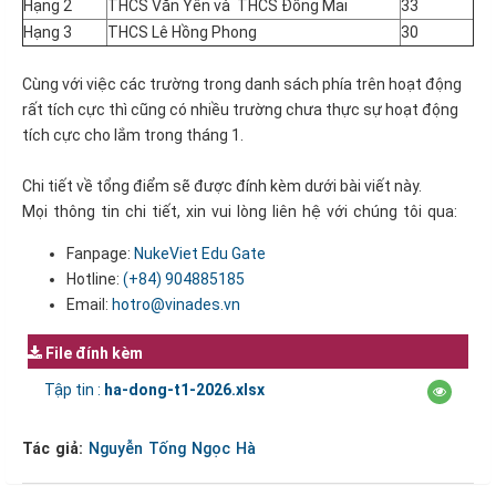
Hạng 2
THCS Văn Yên và THCS Đồng Mai
33
Hạng 3
THCS Lê Hồng Phong
30
Cùng với việc các trường trong danh sách phía trên hoạt động
rất tích cực thì cũng có nhiều trường chưa thực sự hoạt động
tích cực cho lắm trong tháng 1.
Chi tiết về tổng điểm sẽ được đính kèm dưới bài viết này.
Mọi thông tin chi tiết, xin vui lòng liên hệ với chúng tôi qua:
Fanpage:
NukeViet Edu Gate
Hotline:
(+84)
904885185
Email:
hotro@vinades.vn
File đính kèm
Tập tin :
ha-dong-t1-2026.xlsx
Tác giả:
Nguyễn Tống Ngọc Hà