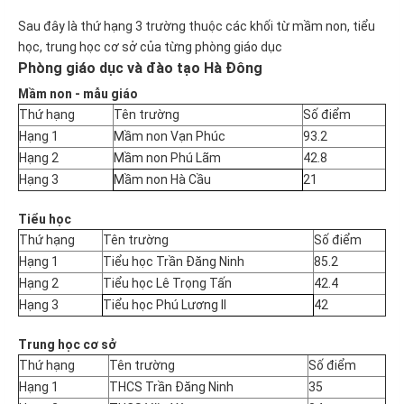
Sau đây là thứ hạng 3 trường thuộc các khối từ mầm non, tiểu
học, trung học cơ sở của từng phòng giáo dục
Phòng giáo dục và đào tạo Hà Đông
Mầm non - mẫu giáo
Thứ hạng
Tên trường
Số điểm
Hạng 1
Mầm non Vạn Phúc
93.2
Hạng 2
Mầm non Phú Lãm
42.8
Hạng 3
Mầm non Hà Cầu
21
Tiểu học
Thứ hạng
Tên trường
Số điểm
Hạng 1
Tiểu học Trần Đăng Ninh
85.2
Hạng 2
Tiểu học Lê Trọng Tấn
42.4
Hạng 3
Tiểu học Phú Lương II
42
Trung học cơ sở
Thứ hạng
Tên trường
Số điểm
Hạng 1
THCS Trần Đăng Ninh
35