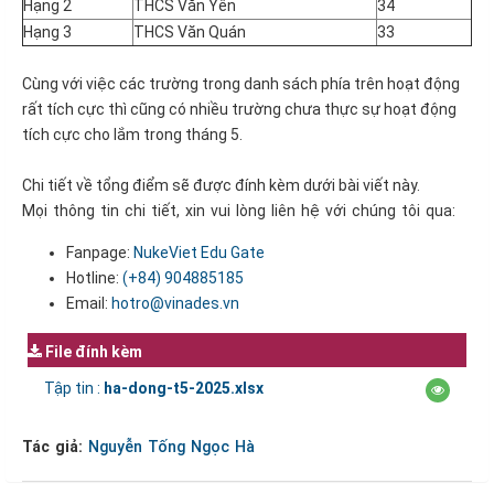
Hạng 2
THCS Văn Yên
34
Hạng 3
THCS Văn Quán
33
Cùng với việc các trường trong danh sách phía trên hoạt động
rất tích cực thì cũng có nhiều trường chưa thực sự hoạt động
tích cực cho lắm trong tháng 5.
Chi tiết về tổng điểm sẽ được đính kèm dưới bài viết này.
Mọi thông tin chi tiết, xin vui lòng liên hệ với chúng tôi qua:
Fanpage:
NukeViet Edu Gate
Hotline:
(+84)
904885185
Email:
hotro@vinades.vn
File đính kèm
Tập tin :
ha-dong-t5-2025.xlsx
Tác giả:
Nguyễn Tống Ngọc Hà