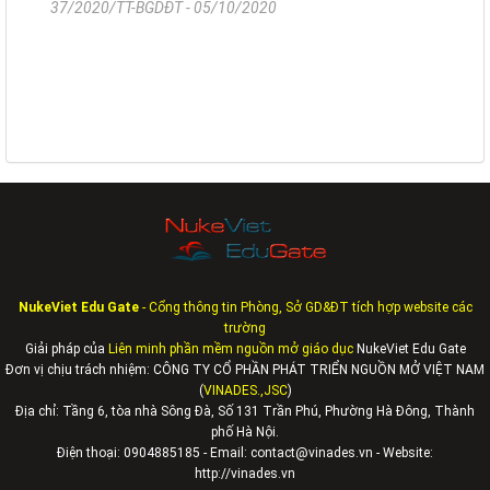
37/2020/TT-BGDĐT - 05/10/2020
NukeViet Edu Gate
- Cổng thông tin Phòng, Sở GD&ĐT tích hợp website các
trường
Giải pháp của
Liên minh phần mềm nguồn mở giáo dục
NukeViet Edu Gate
Đơn vị chịu trách nhiệm: CÔNG TY CỔ PHẦN PHÁT TRIỂN NGUỒN MỞ VIỆT NAM
(
VINADES.,JSC
)
Địa chỉ:
Tầng 6, tòa nhà Sông Đà, Số 131 Trần Phú, Phường Hà Đông, Thành
phố Hà Nội.
Điện thoại: 0904885185 - Email: contact@vinades.vn - Website:
http://vinades.vn