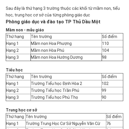
Sau đây là thứ hạng 3 trường thuộc các khối từ mầm non, tiểu
học, trung học cơ sở của từng phòng giáo dục
Phòng giáo dục và đào tạo TP Thủ Dầu Một
Mầm non - mẫu giáo
Thứ hạng
Tên trường
Số điểm
Hạng 1
Mầm non Hoa Phượng
110
Hạng 2
Mầm non Hòa Phú
104
Hạng 3
Mầm non Hoa Hướng Dương
98
Tiểu học
Thứ hạng
Tên trường
Số điểm
Hạng 1
Trường Tiểu học Định Hòa 2
102
Hạng 2
Trường Tiểu học Trần Phú
99
Hạng 3
Trường Tiểu học Phú Thọ
90
Trung học cơ sở
Thứ hạng
Tên trường
Số điểm
Hạng 1
Trường Trung Học Cơ Sở Nguyễn Văn Cừ
76