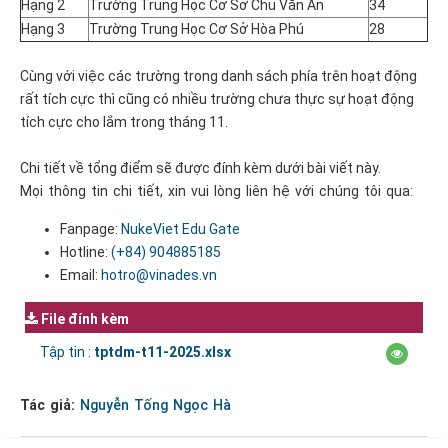
Hạng 2
Trường Trung Học Cơ Sở Chu Văn An
34
Hạng 3
Trường Trung Học Cơ Sở Hòa Phú
28
Cùng với việc các trường trong danh sách phía trên hoạt động
rất tích cực thì cũng có nhiều trường chưa thực sự hoạt động
tích cực cho lắm trong tháng 11.
Chi tiết về tổng điểm sẽ được đính kèm dưới bài viết này.
Mọi thông tin chi tiết, xin vui lòng liên hệ với chúng tôi qua:
Fanpage:
NukeViet Edu Gate
Hotline:
(+84)
904885185
Email:
hotro@vinades.vn
File đính kèm
Tập tin :
tptdm-t11-2025.xlsx
Tác giả:
Nguyễn Tống Ngọc Hà